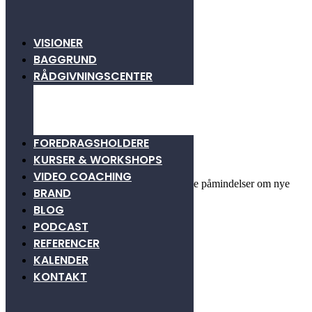
VISIONER
BAGGRUND
fullsizeoutput_96c
RÅDGIVNINGSCENTER
KONSULENTPANEL
Udgivet 12. januar 2018
SAMARBEJDSPARTNERE
BLIV FRIVILLIG
FOREDRAGSHOLDERE
Bliv en del af #EnProcentErNok
KURSER & WORKSHOPS
VIDEO COACHING
Indtast din e-mail adresse og du vil modtage påmindelser om nye
BRAND
indlæg her fra siden.
BLOG
PODCAST
REFERENCER
KALENDER
KONTAKT
Kontakt
Martin Christian Celosse-Andersen