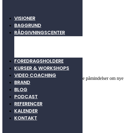
VISIONER
BAGGRUND
fullsizeoutput_973
RÅDGIVNINGSCENTER
KONSULENTPANEL
Udgivet 12. januar 2018
SAMARBEJDSPARTNERE
BLIV FRIVILLIG
FOREDRAGSHOLDERE
Bliv en del af #EnProcentErNok
KURSER & WORKSHOPS
VIDEO COACHING
Indtast din e-mail adresse og du vil modtage påmindelser om nye
BRAND
indlæg her fra siden.
BLOG
PODCAST
REFERENCER
KALENDER
KONTAKT
Kontakt
Martin Christian Celosse-Andersen