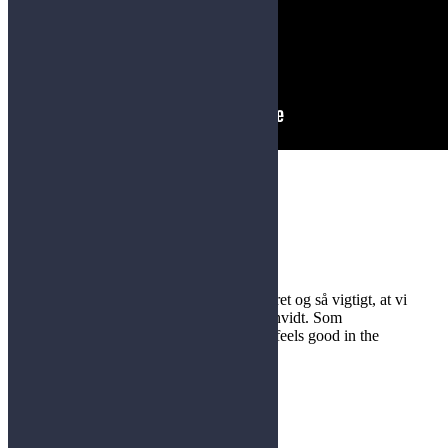
Kommentarer
Mikael Jensen
siger:
5. februar 2018 kl. 10:58
Ja den er lige i skabet, helt perfekt formuleret og så vigtigt, at vi
aldrig bliver blinde for at livet ikke er sort/hvidt. Som
Hemingway sagde: A moral act is when it feels good in the
stomac…
Besvar
Skriv et svar