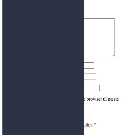
Din e-mailadresse vil ikke blive publiceret.
Kommentar
Navn
E-mail
Websted
Gem mit navn, mail og websted i denne browser til næste
gang jeg kommenterer.
This is test checkbox
I have read and accepted the
Privacy Policy
*