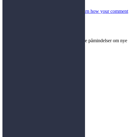
This site uses Akismet to reduce spam.
Learn how your comment
data is processed
.
Bliv en del af #EnProcentErNok
Indtast din e-mail adresse og du vil modtage påmindelser om nye
indlæg her fra siden.
Kontakt
Martin Christian Celosse-Andersen
#EnProcentErNok
CVR 40047999
Præstøvej 6B, st.
4700 Næstved
+45 31 731 666
info@enprocenternok.dk